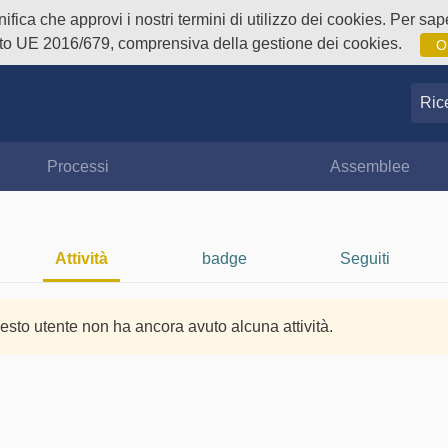
fica che approvi i nostri termini di utilizzo dei cookies. Per sape
o UE 2016/679, comprensiva della gestione dei cookies.
O
Ricer
Processi
Assemblee
Attività
badge
Seguiti
esto utente non ha ancora avuto alcuna attività.