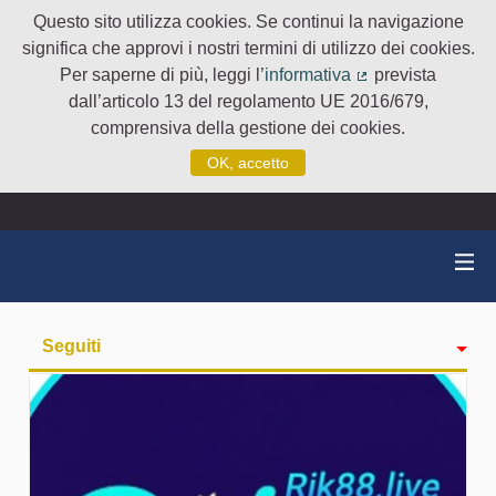
Questo sito utilizza cookies. Se continui la navigazione
significa che approvi i nostri termini di utilizzo dei cookies.
Per saperne di più, leggi l’
informativa
prevista
(Collegamento e
dall’articolo 13 del regolamento UE 2016/679,
comprensiva della gestione dei cookies.
OK, accetto
Seguiti
Attività
badge
Followers