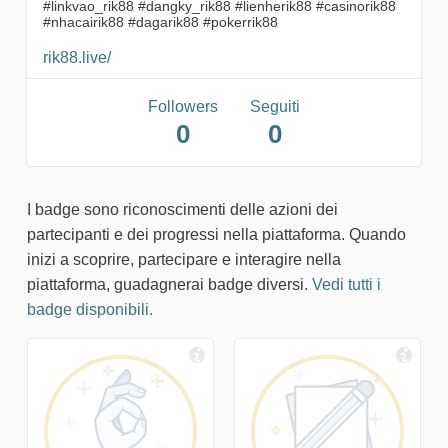
#linkvao_rik88 #dangky_rik88 #lienherik88 #casinorik88
#nhacairik88 #dagarik88 #pokerrik88
rik88.live/
Followers
Seguiti
0
0
I badge sono riconoscimenti delle azioni dei
partecipanti e dei progressi nella piattaforma. Quando
inizi a scoprire, partecipare e interagire nella
piattaforma, guadagnerai badge diversi.
Vedi tutti i
badge disponibili.