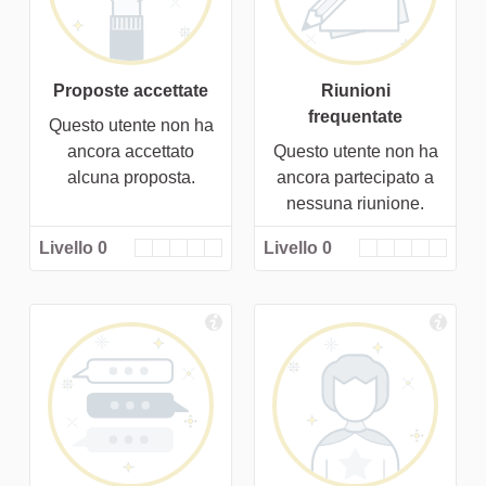
Proposte accettate
Riunioni
frequentate
Questo utente non ha
ancora accettato
Questo utente non ha
alcuna proposta.
ancora partecipato a
nessuna riunione.
Livello 0
Livello 0