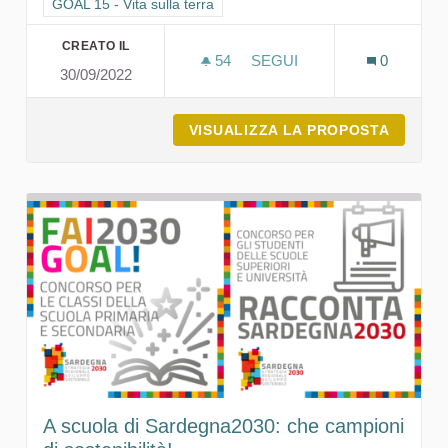
Filtra i risultati per categoria: GOAL 15 - Vita sulla terra
GOAL 15 - Vita sulla terra
CREATO IL
54
54 SOSTENITORI
SEGUI
0
30/09/2022
CEAS APERTI E LA SECON
VISUALIZZA LA PROPOSTA
CEAS A
A scuola di Sardegna2030: che campioni