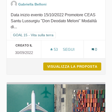
Gabriella Belloni
Data inizio evento 15/10/2022 Promotore CEAS
Santu Lussurgiu "Don Deodato Meloni" Modalità
di...
Filtra i risultati per categoria: GOAL 15 - Vita sulla terra
GOAL 15 - Vita sulla terra
CREATO IL
53
53 SOSTENITORI
SEGUI
0
30/09/2022
I NIDI DEL MONTIFERRU C
VISUALIZZA LA PROPOSTA
I NIDI