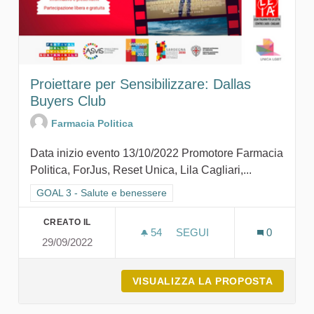
Proiettare per Sensibilizzare: Dallas
Buyers Club
Farmacia Politica
Data inizio evento 13/10/2022 Promotore Farmacia
Politica, ForJus, Reset Unica, Lila Cagliari,...
Filtra i risultati per categoria: GOAL 3 - Salute e benessere
GOAL 3 - Salute e benessere
CREATO IL
54
54 SOSTENITORI
SEGUI
0
29/09/2022
PROIETTARE PER SENSIBI
VISUALIZZA LA PROPOSTA
PROIET