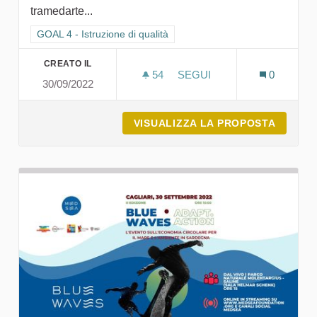
tramedarte...
Filtra i risultati per categoria: GOAL 4 - Istruzione di qualità
GOAL 4 - Istruzione di qualità
CREATO IL
54
54 SOSTENITORI
SEGUI
0
30/09/2022
MUSEO ORGANICA - ARTE 
VISUALIZZA LA PROPOSTA
MUSEO 