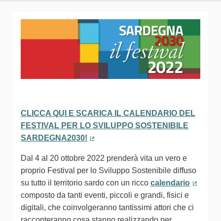
CLICCA QUI E SCARICA IL CALENDARIO DEL
FESTIVAL PER LO SVILUPPO SOSTENIBILE
SARDEGNA2030!
(Collegamento esterno)
Dal 4 al 20 ottobre 2022 prenderà vita un vero e
proprio Festival per lo Sviluppo Sostenibile diffuso
su tutto il territorio sardo con un ricco
calendario
(Colleg
composto da tanti eventi, piccoli e grandi, fisici e
digitali, che coinvolgeranno tantissimi attori che ci
racconteranno cosa stanno realizzando per