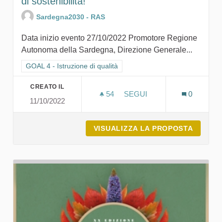
di sostenibilità!
Sardegna2030 - RAS
Data inizio evento 27/10/2022 Promotore Regione
Autonoma della Sardegna, Direzione Generale...
Filtra i risultati per categoria: GOAL 4 - Istruzione di qualità
GOAL 4 - Istruzione di qualità
CREATO IL
54
54 SOSTENITORI
SEGUI
0
11/10/2022
A SCUOLA DI SARDEGNA203
VISUALIZZA LA PROPOSTA
A SCUO