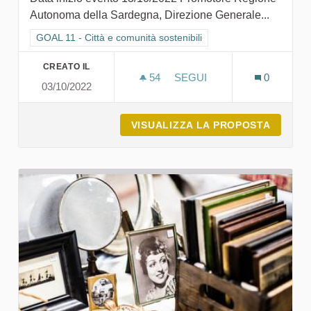
Autonoma della Sardegna, Direzione Generale...
Filtra i risultati per categoria: GOAL 11 - Città e comunità sosten
GOAL 11 - Città e comunità sostenibili
CREATO IL
54
54 SOSTENITORI
SEGUI
0
03/10/2022
LOLLOVE COMUNITÀ SOSTE
VISUALIZZA LA PROPOSTA
LOLLOV