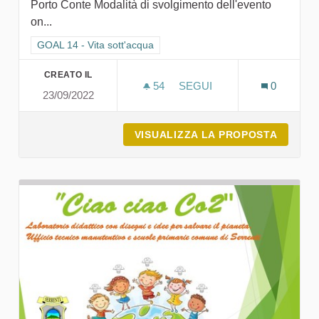
Porto Conte Modalità di svolgimento dell'evento
on...
Filtra i risultati per categoria: GOAL 14 - Vita sott'acqua
GOAL 14 - Vita sott'acqua
CREATO IL
54
54 SOSTENITORI
SEGUI
0
23/09/2022
“A SCUOLA PER MARE CON
VISUALIZZA LA PROPOSTA
“A SCU