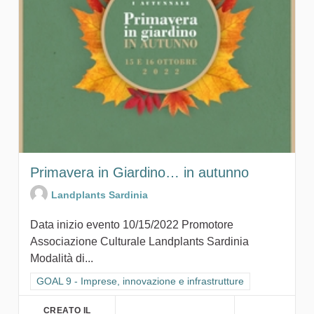
Primavera in Giardino… in autunno
Landplants Sardinia
Data inizio evento 10/15/2022 Promotore
Associazione Culturale Landplants Sardinia
Modalità di...
Filtra i risultati per categoria: GOAL 9 - Imprese, innovazione e 
GOAL 9 - Imprese, innovazione e infrastrutture
CREATO IL