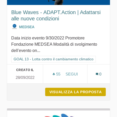
Blue Waves - ADAPT.Action | Adattarsi
alle nuove condizioni
MEDSEA
Data inizio evento 9/30/2022 Promotore
Fondazione MEDSEA Modalità di svolgimento
dell'evento on...
Filtra i risultati per categoria: GOAL 13 - Lotta contro il cambi
GOAL 13 - Lotta contro il cambiamento climatico
CREATO IL
55
55 SOSTENITORI
SEGUI
0
28/09/2022
BLUE WAVES - ADAPT.ACTI
VISUALIZZA LA PROPOSTA
BLUE W