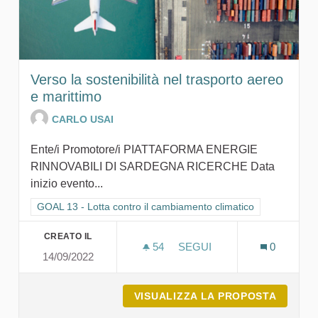
Verso la sostenibilità nel trasporto aereo
e marittimo
CARLO USAI
Ente/i Promotore/i PIATTAFORMA ENERGIE
RINNOVABILI DI SARDEGNA RICERCHE Data
inizio evento...
Filtra i risultati per categoria: GOAL 13 - Lotta contro il cambi
GOAL 13 - Lotta contro il cambiamento climatico
CREATO IL
54
54 SOSTENITORI
SEGUI
0
14/09/2022
VERSO LA SOSTENIBILITÀ
VISUALIZZA LA PROPOSTA
VERSO 