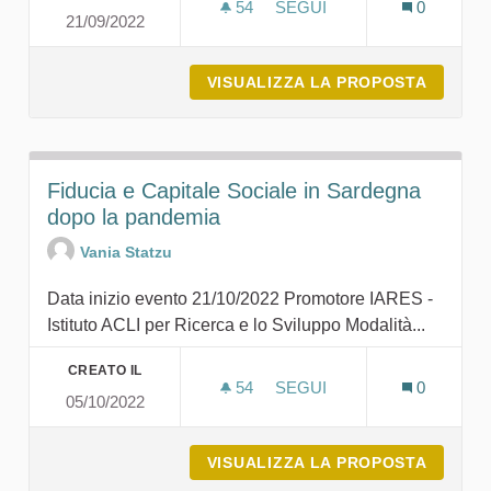
54
54 SOSTENITORI
SEGUI
0
21/09/2022
FESTIVAL DELLE PESCHIE
VISUALIZZA LA PROPOSTA
FESTIV
Fiducia e Capitale Sociale in Sardegna
dopo la pandemia
Vania Statzu
Data inizio evento 21/10/2022 Promotore IARES -
Istituto ACLI per Ricerca e lo Sviluppo Modalità...
CREATO IL
54
54 SOSTENITORI
SEGUI
0
05/10/2022
FIDUCIA E CAPITALE SOC
VISUALIZZA LA PROPOSTA
FIDUCI