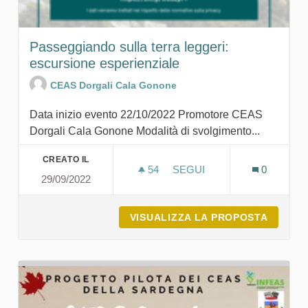
Passeggiando sulla terra leggeri:
escursione esperienziale
CEAS Dorgali Cala Gonone
Data inizio evento 22/10/2022 Promotore CEAS
Dorgali Cala Gonone Modalità di svolgimento...
CREATO IL
54
54 SOSTENITORI
SEGUI
0
29/09/2022
PASSEGGIANDO SULLA TE
VISUALIZZA LA PROPOSTA
PASSEG