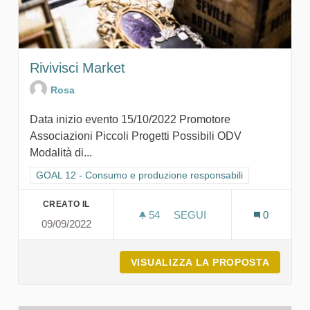
Rivivisci Market
Rosa
Data inizio evento 15/10/2022 Promotore
Associazioni Piccoli Progetti Possibili ODV
Modalità di...
Filtra i risultati per categoria: GOAL 12 - Consumo e produzion
GOAL 12 - Consumo e produzione responsabili
CREATO IL
54
54 SOSTENITORI
SEGUI
0
09/09/2022
RIVIVISCI MARKET
VISUALIZZA LA PROPOSTA
RIVIVI