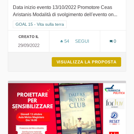
Data inizio evento 13/10/2022 Promotore Ceas
Aristanis Modalità di svolgimento dell'evento on...
Filtra i risultati per categoria: GOAL 15 - Vita sulla terra
GOAL 15 - Vita sulla terra
CREATO IL
54
54 SOSTENITORI
SEGUI
0
29/09/2022
IL GIARDINO DELLA BIODI
VISUALIZZA LA PROPOSTA
IL GIA