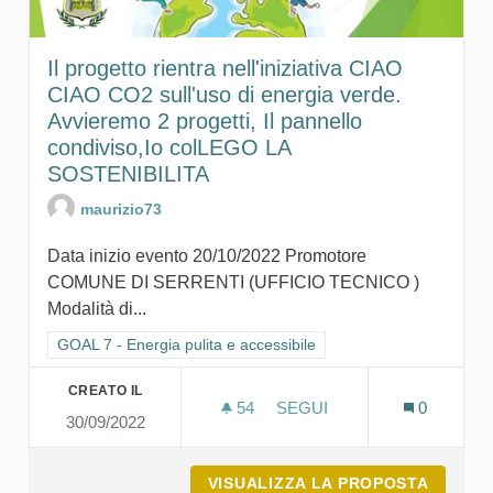
Il progetto rientra nell'iniziativa CIAO
CIAO CO2 sull'uso di energia verde.
Avvieremo 2 progetti, Il pannello
condiviso,Io colLEGO LA
SOSTENIBILITA
maurizio73
Data inizio evento 20/10/2022 Promotore
COMUNE DI SERRENTI (UFFICIO TECNICO )
Modalità di...
Filtra i risultati per categoria: GOAL 7 - Energia pulita e accessi
GOAL 7 - Energia pulita e accessibile
CREATO IL
54
54 SOSTENITORI
SEGUI
0
30/09/2022
IL PROGETTO RIENTRA NEL
VISUALIZZA LA PROPOSTA
IL PRO