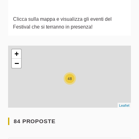
Clicca sulla mappa e visualizza gli eventi del
Festival che si terranno in presenza!
L'elemento seguente è una mappa che presenta gli elementi 
+
−
48
Leaflet
84 PROPOSTE