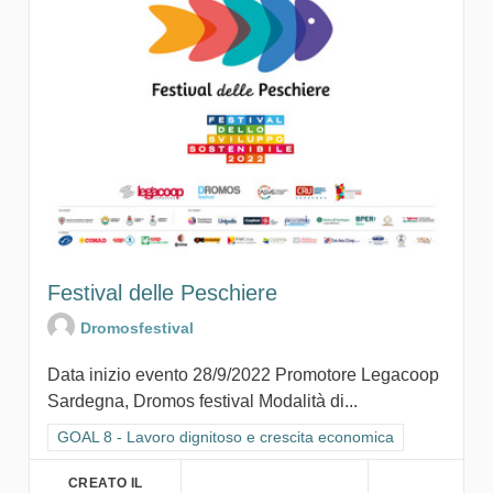
Festival delle Peschiere
Dromosfestival
Data inizio evento 28/9/2022 Promotore Legacoop
Sardegna, Dromos festival Modalità di...
Filtra i risultati per categoria: GOAL 8 - Lavoro dignitoso e cr
GOAL 8 - Lavoro dignitoso e crescita economica
CREATO IL