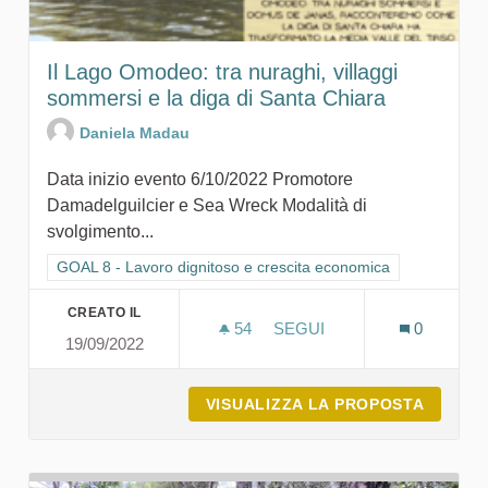
Il Lago Omodeo: tra nuraghi, villaggi
sommersi e la diga di Santa Chiara
Daniela Madau
Data inizio evento 6/10/2022 Promotore
Damadelguilcier e Sea Wreck Modalità di
svolgimento...
Filtra i risultati per categoria: GOAL 8 - Lavoro dignitoso e cr
GOAL 8 - Lavoro dignitoso e crescita economica
CREATO IL
54
54 SOSTENITORI
SEGUI
0
19/09/2022
IL LAGO 
VISUALIZZA LA PROPOSTA
IL LAG